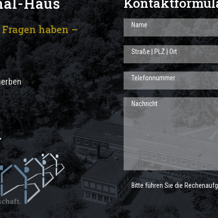
hal-Haus
Kontaktformul
e Fragen haben –
herben
>