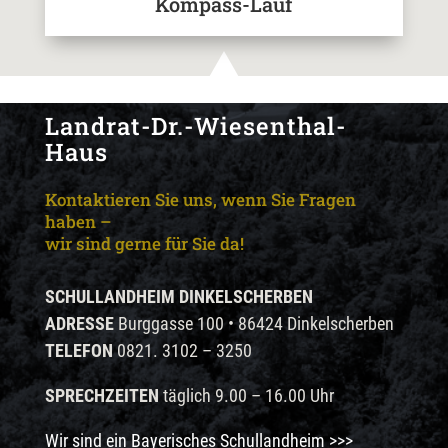
Kompass-Lauf
Landrat-Dr.-Wiesenthal-
Haus
Kontaktieren Sie uns, wenn Sie Fragen
haben –
wir sind gerne für Sie da!
SCHULLANDHEIM DINKELSCHERBEN
ADRESSE
Burggasse 100 • 86424 Dinkelscherben
TELEFON
0821. 3102 – 3250
SPRECHZEITEN
täglich 9.00 – 16.00 Uhr
Wir sind ein Bayerisches Schullandheim >>>